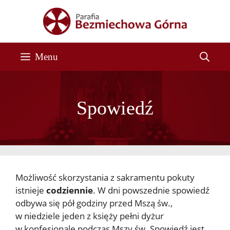
Przejdź
do
treści
Menu
Spowiedź
Możliwość skorzystania z sakramentu pokuty
istnieje
codziennie
. W dni powszednie spowiedź
odbywa się pół godziny przed Mszą św.,
w niedziele jeden z księży pełni dyżur
w konfesjonale podczas Mszy św. Spowiedź jest