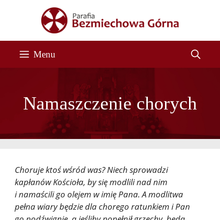
Przejdź
do
treści
Menu
Namaszczenie chorych
Choruje ktoś wśród was? Niech sprowadzi
kapłanów Kościoła, by się modlili nad nim
i namaścili go olejem w imię Pana. A modlitwa
pełna wiary będzie dla chorego ratunkiem i Pan
go podźwignie, a jeśliby popełnił grzechy, będą