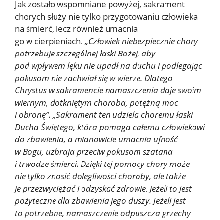
Jak zostało wspomniane powyżej, sakrament
chorych służy nie tylko przygotowaniu człowieka
na śmierć, lecz również umacnia
go w cierpieniach.
„Człowiek niebezpiecznie chory
potrzebuje szczególnej łaski Bożej, aby
pod wpływem lęku nie upadł na duchu i podlegając
pokusom nie zachwiał się w wierze. Dlatego
Chrystus w sakramencie namaszczenia daje swoim
wiernym, dotkniętym choroba, potężną moc
i obronę”. „Sakrament ten udziela choremu łaski
Ducha Świętego, która pomaga całemu człowiekowi
do zbawienia, a mianowicie umacnia ufność
w Bogu, uzbraja przeciw pokusom szatana
i trwodze śmierci. Dzięki tej pomocy chory może
nie tylko znosić dolegliwości choroby, ale także
je przezwyciężać i odzyskać zdrowie, jeżeli to jest
pożyteczne dla zbawienia jego duszy. Jeżeli jest
to potrzebne, namaszczenie odpuszcza grzechy