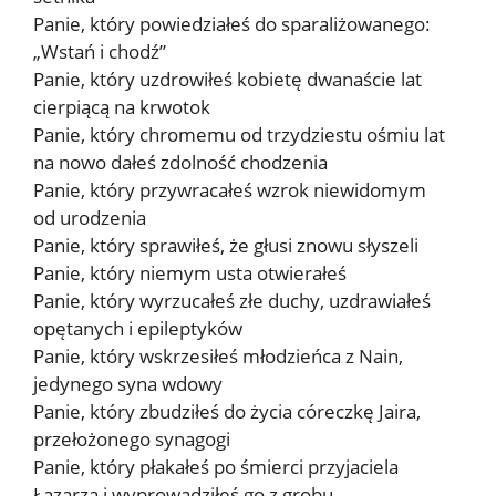
Panie, który powiedziałeś do sparaliżowanego:
„Wstań i chodź”
Panie, który uzdrowiłeś kobietę dwanaście lat
cierpiącą na krwotok
Panie, który chromemu od trzydziestu ośmiu lat
na nowo dałeś zdolność chodzenia
Panie, który przywracałeś wzrok niewidomym
od urodzenia
Panie, który sprawiłeś, że głusi znowu słyszeli
Panie, który niemym usta otwierałeś
Panie, który wyrzucałeś złe duchy, uzdrawiałeś
opętanych i epileptyków
Panie, który wskrzesiłeś młodzieńca z Nain,
jedynego syna wdowy
Panie, który zbudziłeś do życia córeczkę Jaira,
przełożonego synagogi
Panie, który płakałeś po śmierci przyjaciela
Łazarza i wyprowadziłeś go z grobu