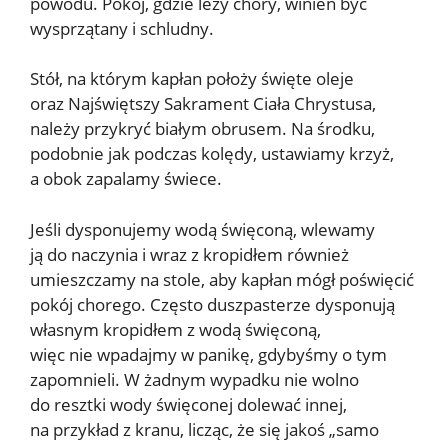
powodu. Pokój, gdzie leży chory, winien być
wysprzątany i schludny.
Stół, na którym kapłan położy święte oleje
oraz Najświętszy Sakrament Ciała Chrystusa,
należy przykryć białym obrusem. Na środku,
podobnie jak podczas kolędy, ustawiamy krzyż,
a obok zapalamy świece.
Jeśli dysponujemy wodą święconą, wlewamy
ją do naczynia i wraz z kropidłem również
umieszczamy na stole, aby kapłan mógł poświęcić
pokój chorego. Często duszpasterze dysponują
własnym kropidłem z wodą święconą,
więc nie wpadajmy w panikę, gdybyśmy o tym
zapomnieli. W żadnym wypadku nie wolno
do resztki wody święconej dolewać innej,
na przykład z kranu, licząc, że się jakoś „samo