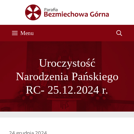
Przejdź
do
treści
Menu
Uroczystość
Narodzenia Pańskiego
RC- 25.12.2024 r.
24 grudnia 2024